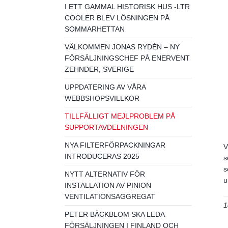
I ETT GAMMAL HISTORISK HUS -LTR
COOLER BLEV LÖSNINGEN PÅ
SOMMARHETTAN
VÄLKOMMEN JONAS RYDÉN – NY
FÖRSÄLJNINGSCHEF PÅ ENERVENT
ZEHNDER, SVERIGE
UPPDATERING AV VÅRA
WEBBSHOPSVILLKOR
TILLFÄLLIGT MEJLPROBLEM PÅ
SUPPORTAVDELNINGEN
NYA FILTERFÖRPACKNINGAR
V
INTRODUCERAS 2025
s
s
NYTT ALTERNATIV FÖR
u
INSTALLATION AV PINION
VENTILATIONSAGGREGAT
1
PETER BÄCKBLOM SKA LEDA
FÖRSÄLJNINGEN I FINLAND OCH