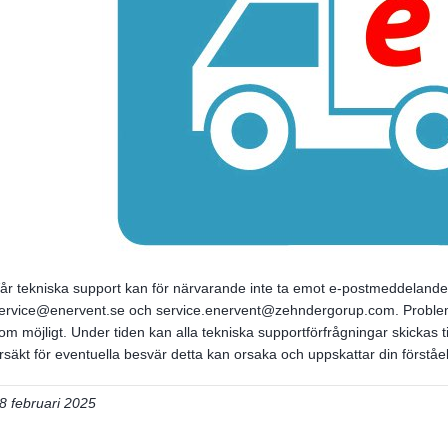
år tekniska support kan för närvarande inte ta emot e-postmeddelande
ervice@enervent.se och service.enervent@zehndergorup.com.
Problem
om möjligt.
Under tiden kan alla tekniska supportförfrågningar skickas
rsäkt för eventuella besvär detta kan orsaka och uppskattar din förståel
8 februari 2025