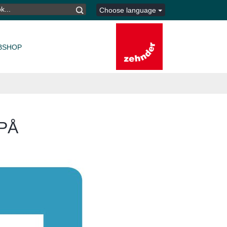
K
Choose language
TER:
BSHOP
PÅ