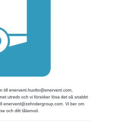
n till enervent.huolto@enervent.com,
et utreds och vi försöker lösa det så snabbt
 till enervent@zehndergroup.com.
Vi ber om
se och ditt tålamod.