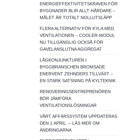
ENERGIEFFEKTIVITETSKRAVEN FÖR
BYGGNADER BLIR ALLT HÅRDARE –
MÅLET ÄR TOTALT NOLLUTSLÄPP
FLERA ALTERNATIV FÖR KYLA MED
VENTILATIONEN – COOLER-MODUL
NU TILLGÄNGLIG OCKSÅ FÖR
GAVELANSLUTNA AGGREGAT
LÅGKONJUNKTUREN I
BYGGBRANSCHEN BROMSADE
ENERVENT ZEHNDERS TILLVÄXT –
EN STARK SATSNING PÅ KYLTEKNIK
RENOVERINGSENTREPRENÖREN
BÖR JÄMFÖRA
VENTILATIONSLÖSNINGAR
VÅRT AFFÄRSSYSTEM UPPDATERAS
DEN 1 APRIL. – LÄS MER OM
ÄNDRINGARNA