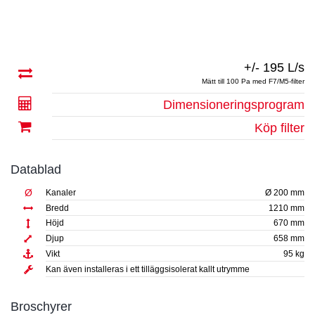
+/- 195 L/s
Mätt till 100 Pa med F7/M5-filter
Dimensioneringsprogram
Köp filter
Datablad
Ø
Kanaler
Ø 200 mm
Bredd
1210 mm
Höjd
670 mm
Djup
658 mm
Vikt
95 kg
Kan även installeras i ett tilläggsisolerat kallt utrymme
Broschyrer