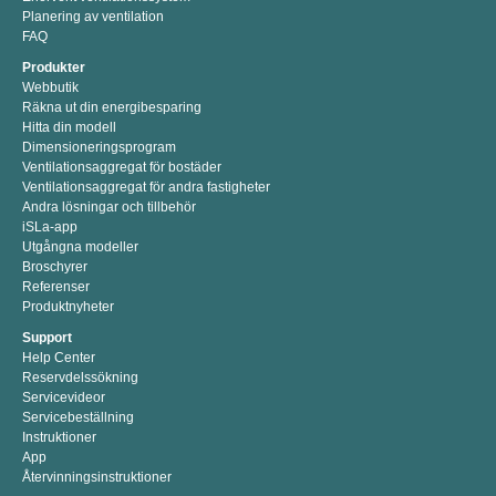
Planering av ventilation
FAQ
Produkter
Webbutik
Räkna ut din energibesparing
Hitta din modell
Dimensioneringsprogram
Ventilationsaggregat för bostäder
Ventilationsaggregat för andra fastigheter
Andra lösningar och tillbehör
iSLa-app
Utgångna modeller
Broschyrer
Referenser
Produktnyheter
Support
Help Center
Reservdelssökning
Servicevideor
Servicebeställning
Instruktioner
App
Återvinningsinstruktioner