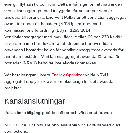
energin flyttas i tid och rum. Detta erhålls genom ett nätverk av
ventilationsaggregat med inbyggda värmepumpar som är
anslutna till varandra. Enervent Pallas är ett ventilationsaggregat
avsett för annat än bostäder (NRVU) i enlighet med
kommissionens förordning (EU) nr 1253/2014.
Ventilationsaggregat med max. flöde mellan 69 och 278 l/s där
tillverkaren inte har deklarerat att de endast är avsedda att
användas i bostäder kallas för ventilationsaggregat avsedda för
annat än bostäder. Ventilationsaggregat avsedda för annat än
bostäder (NRVU) behöver inte ekodesignmärkas.
Vår beräkningsmjukvara
Energy Optimizer
valda NRVU-
aggregatet uppfyller kraven för ekodesign för det avsedda
projektet.
Kanalanslutningar
Pallas finns tillgänglig både i höger och vänster utförande.
NOTE!
The HP units are only available with right-handed duct
connections.