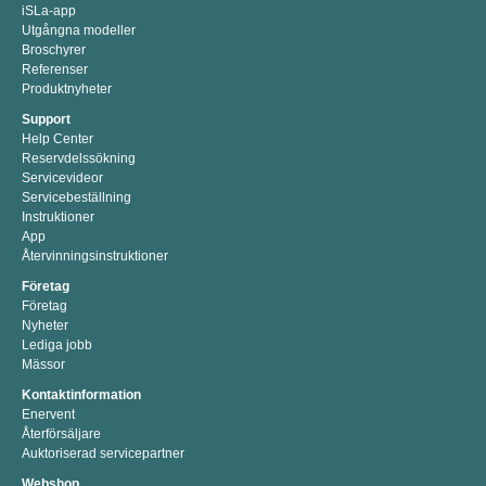
iSLa-app
Utgångna modeller
Broschyrer
Referenser
Produktnyheter
Support
Help Center
Reservdelssökning
Servicevideor
Servicebeställning
Instruktioner
App
Återvinningsinstruktioner
Företag
Företag
Nyheter
Lediga jobb
Mässor
Kontaktinformation
Enervent
Återförsäljare
Auktoriserad servicepartner
Webshop