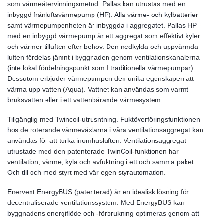
som värmeåtervinningsmetod. Pallas kan utrustas med en
inbyggd frånluftsvärmepump (HP). Alla värme- och kylbatterier
samt värmepumpenheten är inbyggda i aggregatet. Pallas HP
med en inbyggd värmepump är ett aggregat som effektivt kyler
och värmer tilluften efter behov. Den nedkylda och uppvärmda
luften fördelas jämnt i byggnaden genom ventilationskanalerna
(inte lokal fördelningspunkt som I traditionella värmepumpar).
Dessutom erbjuder värmepumpen den unika egenskapen att
värma upp vatten (Aqua). Vattnet kan användas som varmt
bruksvatten eller i ett vattenbärande värmesystem.
Tillgänglig med Twincoil-utrusntning. Fuktöverföringsfunktionen
hos de roterande värmeväxlarna i våra ventilationsaggregat kan
användas för att torka inomhusluften. Ventilationsaggregat
utrustade med den patenterade TwinCoil-funktionen har
ventilation, värme, kyla och avfuktning i ett och samma paket.
Och till och med styrt med vår egen styrautomation.
Enervent EnergyBUS (patenterad) är en idealisk lösning för
decentraliserade ventilationssystem. Med EnergyBUS kan
byggnadens energiflöde och -förbrukning optimeras genom att