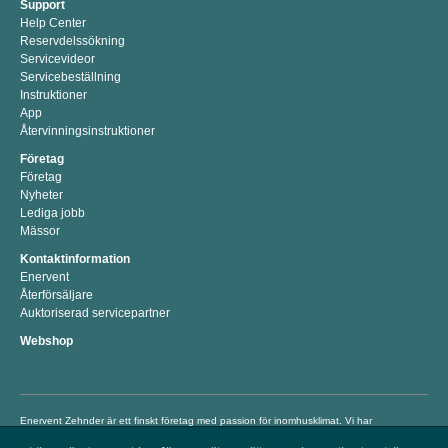
Support
Help Center
Reservdelssökning
Servicevideor
Servicebeställning
Instruktioner
App
Återvinningsinstruktioner
Företag
Företag
Nyheter
Lediga jobb
Mässor
Kontaktinformation
Enervent
Återförsäljare
Auktoriserad servicepartner
Webshop
Enervent Zehnder är ett finskt företag med passion för inomhusklimat. Vi har
utvecklat, tillverkat och marknadsfört energieffektiva lösningar för bättre