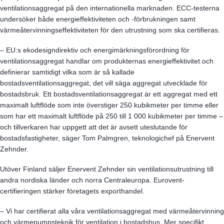
ventilationsaggregat på den internationella marknaden. ECC-testerna
undersöker både energieffektiviteten och -förbrukningen samt
värmeåtervinningseffektiviteten för den utrustning som ska certifieras.
– EU:s ekodesigndirektiv och energimärkningsförordning för
ventilationsaggregat handlar om produkternas energieffektivitet och
definierar samtidigt vilka som är så kallade
bostadsventilationsaggregat, det vill säga aggregat utvecklade för
bostadsbruk. Ett bostadsventilationsaggregat är ett aggregat med ett
maximalt luftflöde som inte överstiger 250 kubikmeter per timme eller
som har ett maximalt luftflöde på 250 till 1 000 kubikmeter per timme –
och tillverkaren har uppgett att det är avsett uteslutande för
bostadsfastigheter, säger Tom Palmgren, teknologichef på Enervent
Zehnder.
Utöver Finland säljer Enervent Zehnder sin ventilationsutrustning till
andra nordiska länder och norra Centraleuropa. Eurovent-
certifieringen stärker företagets exporthandel.
– Vi har certifierat alla våra ventilationsaggregat med värmeåtervinning
och värmepumpsteknik för ventilation i bostadshus. Mer specifikt