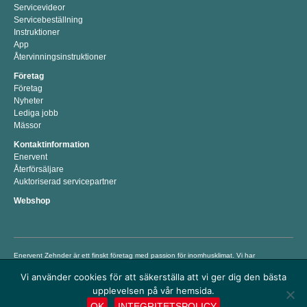
Servicevideor
Servicebeställning
Instruktioner
App
Återvinningsinstruktioner
Företag
Företag
Nyheter
Lediga jobb
Mässor
Kontaktinformation
Enervent
Återförsäljare
Auktoriserad servicepartner
Webshop
Enervent Zehnder är ett finskt företag med passion för inomhusklimat. Vi har
utvecklat, tillverkat och marknadsfört energieffektiva lösningar för bättre
Vi använder cookies för att säkerställa att vi ger dig den bästa
inomhusklimat sedan 1983. Vår mission är att hjälpa människor att kunna leva och
arbeta i ett hälsosamt och behagligt inomhusklimat genom att erbjuda våra smarta
upplevelsen på vår hemsida.
premiumventilationsprodukter som både sparar energi och pengar. © Enervent 2018
OK
INTEGRITETSPOLICY