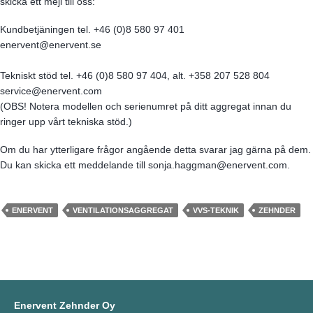
skicka ett mejl till oss:
Kundbetjäningen tel. +46 (0)8 580 97 401
enervent@enervent.se
Tekniskt stöd tel. +46 (0)8 580 97 404, alt. +358 207 528 804
service@enervent.com
(OBS! Notera modellen och serienumret på ditt aggregat innan du
ringer upp vårt tekniska stöd.)
Om du har ytterligare frågor angående detta svarar jag gärna på dem.
Du kan skicka ett meddelande till sonja.haggman@enervent.com.
ENERVENT
VENTILATIONSAGGREGAT
VVS-TEKNIK
ZEHNDER
Enervent Zehnder Oy