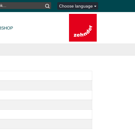
K
Choose language
TER:
BSHOP