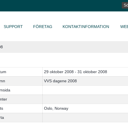
SÖ
EF
SUPPORT
FÖRETAG
KONTAKTINFORMATION
WE
08
tum
29 oktober 2008 - 31 oktober 2008
mn
VVS dagene 2008
msida
nter
ts
Oslo, Norway
rta