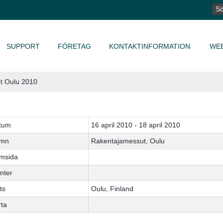
SÖ
EF
SUPPORT
FÖRETAG
KONTAKTINFORMATION
WE
t Oulu 2010
tum
16 april 2010 - 18 april 2010
mn
Rakentajamessut, Oulu
msida
nter
ts
Oulu, Finland
rta