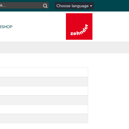
K
Choose language
TER:
BSHOP