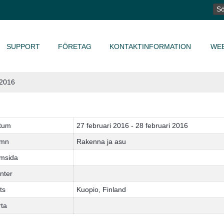
SÖ
EF
SUPPORT
FÖRETAG
KONTAKTINFORMATION
WE
 2016
tum
27 februari 2016 - 28 februari 2016
mn
Rakenna ja asu
msida
nter
ts
Kuopio, Finland
rta