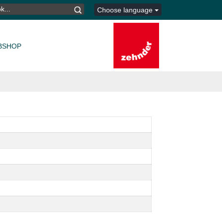
K
Choose language
TER:
BSHOP