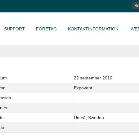
SÖ
EF
SUPPORT
FÖRETAG
KONTAKTINFORMATION
WE
tum
22 september 2010
mn
Expovent
msida
nter
ts
Umeå, Sweden
rta