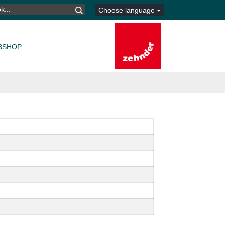
K
Choose language
TER:
BSHOP