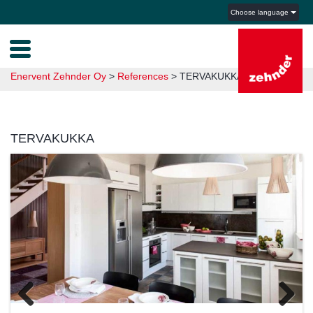
Choose language
Enervent Zehnder Oy
>
References
>
TERVAKUKKA
TERVAKUKKA