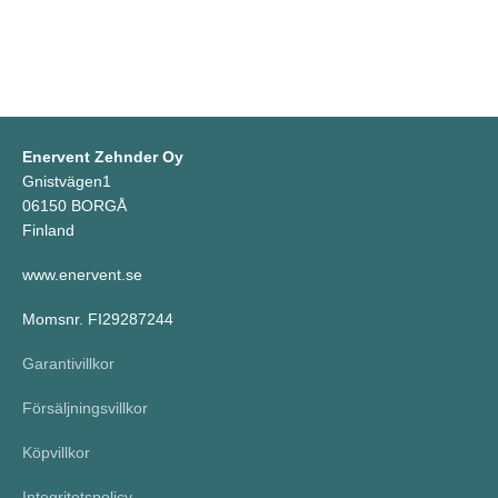
Enervent Zehnder Oy
Gnistvägen1
06150 BORGÅ
Finland
www.enervent.se
Momsnr. FI29287244
Garantivillkor
Försäljningsvillkor
Köpvillkor
Integritetspolicy