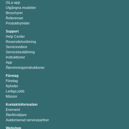
iSLa-app
Utgångna modeller
Broschyrer
Referenser
Produktnyheter
Support
Help Center
Reservdelssökning
Servicevideor
Servicebeställning
Instruktioner
App
Återvinningsinstruktioner
Företag
Företag
Nyheter
Lediga jobb
Mässor
Kontaktinformation
Enervent
Återförsäljare
Auktoriserad servicepartner
Webshop