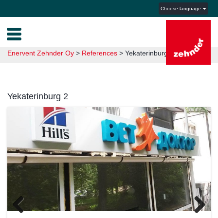
Choose language
Enervent Zehnder Oy
>
References
>
Yekaterinburg 2
Yekaterinburg 2