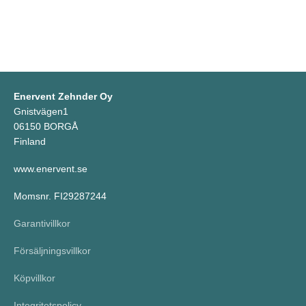
Enervent Zehnder Oy
Gnistvägen1
06150 BORGÅ
Finland
www.enervent.se
Momsnr. FI29287244
Garantivillkor
Försäljningsvillkor
Köpvillkor
Integritetspolicy