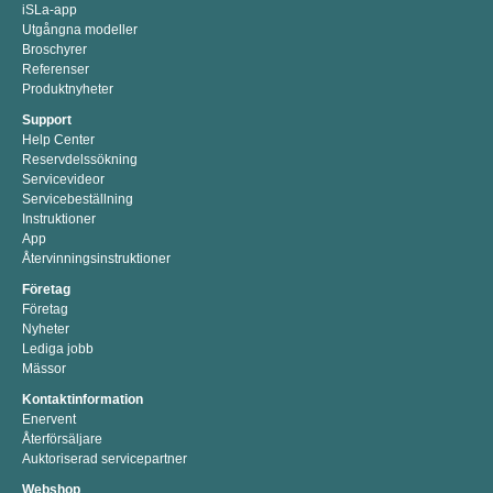
iSLa-app
Utgångna modeller
Broschyrer
Referenser
Produktnyheter
Support
Help Center
Reservdelssökning
Servicevideor
Servicebeställning
Instruktioner
App
Återvinningsinstruktioner
Företag
Företag
Nyheter
Lediga jobb
Mässor
Kontaktinformation
Enervent
Återförsäljare
Auktoriserad servicepartner
Webshop